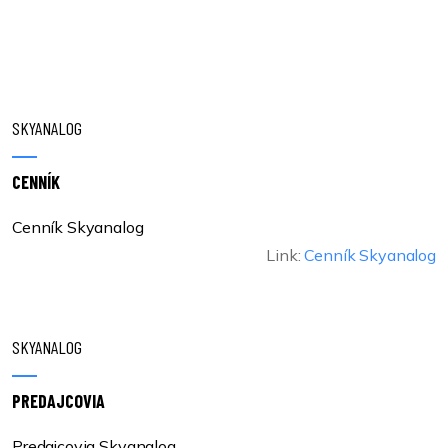
SKYANALOG
CENNÍK
Cenník Skyanalog
Link:
Cenník Skyanalog
SKYANALOG
PREDAJCOVIA
Predajcovia Skyanalog