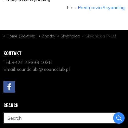
Link:
Predajcovia Skyanalog
Home (Slovakia)
Značky
Skyanalog
Skyanalog P-1M
KONTAKT
Tel: +421 2 3333 1036
Email: soundclub @ soundclub.pl
SoundClub Česko & Slovensko
SEARCH