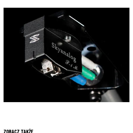
ZOBACZ TAKŻE